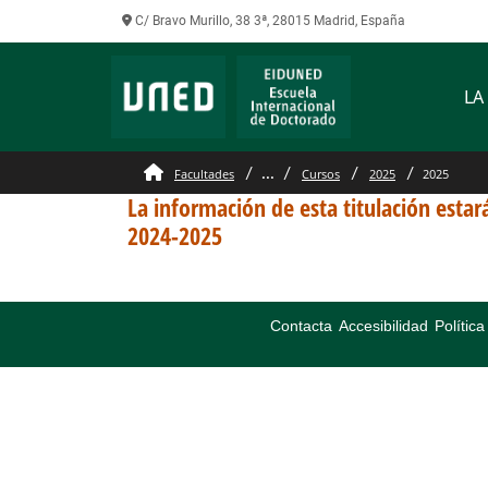
C/ Bravo Murillo, 38 3ª, 28015 Madrid, España
LA
...
Facultades
Cursos
2025
2025
La información de esta titulación estará
2024-2025
Contacta
Accesibilidad
Polític