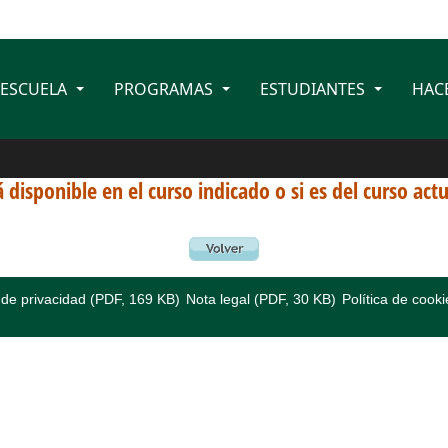
 ESCUELA
PROGRAMAS
ESTUDIANTES
HAC
 disponible en el curso indicado o si es del curso act
a de privacidad (PDF, 169 KB)
Nota legal (PDF, 30 KB)
Política de cooki