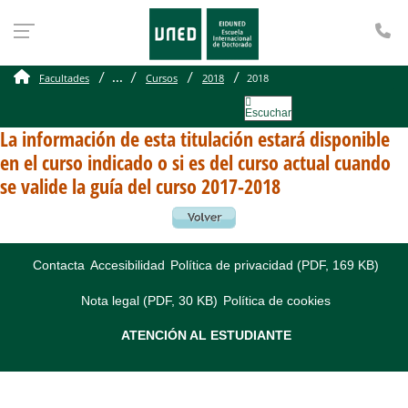
Te
...
Facultades
Cursos
2018
2018
Escuchar
La información de esta titulación estará disponible
en el curso indicado o si es del curso actual cuando
se valide la guía del curso 2017-2018
Contacta
Accesibilidad
Política de privacidad (PDF, 169 KB)
Nota legal (PDF, 30 KB)
Política de cookies
ATENCIÓN AL ESTUDIANTE