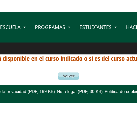
 ESCUELA
PROGRAMAS
ESTUDIANTES
HAC
 disponible en el curso indicado o si es del curso act
a de privacidad (PDF, 169 KB)
Nota legal (PDF, 30 KB)
Política de cooki