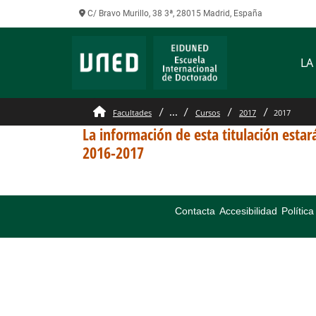
C/ Bravo Murillo, 38 3ª, 28015 Madrid, España
LA
...
Facultades
Cursos
2017
2017
La información de esta titulación estará
2016-2017
Contacta
Accesibilidad
Polític