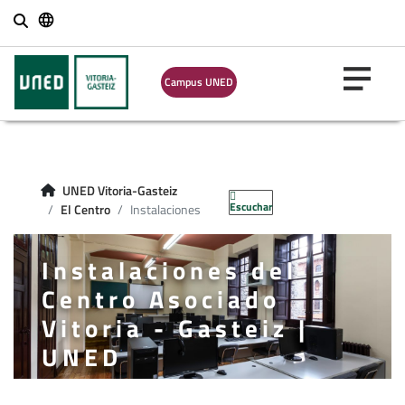
Buscar
Campus UNED
UNED Vitoria-Gasteiz
Escuchar
El Centro
Instalaciones
Instalaciones del
Centro Asociado
Vitoria - Gasteiz |
UNED