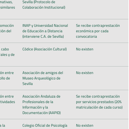
mativas,
Sevilla (Protocolo de
 similares
Colaboración Institucional)
promoción
INAP y Universidad Nacional
Se recibe contraprestación
ión del
de Educación a Distancia
económica por cada
(interviene C.A. de Sevilla)
convocatoria
a cabo
Códice (Asociación Cultural)
No existen
ales y de
ión entre
Asociación de amigos del
No existen
ollo de
Museo Arqueológico de
Sevilla
ión entre
Asociación Andaluza de
Se recibe contraprestación
ctividades
Profesionales de la
por servicios prestados (20%
Información y la
matriculación de cada curso)
Documentación (AAPID)
 la
Colegio Oficial de Psicología
No existen