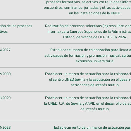
procesos formativos, selectivos y/o reuniones infor
encuentros, seminarios, jornadas y otras actividades
en las instalaciones de la UNED.
ión de los procesos
Realización de procesos selectivos (ingreso libre y 
tivos
interna) para Cuerpos Superiores de la Administrac
Estado, derivados de OEP 2023 y 2024.
4/2027
Establecer el marco de colaboración para llevar 
actividades de formación y promoción musical, cultur
extensión universitaria.
2/2030
Establecer un marco de actuación para la colaborac
el centro UNED Sevilla y la asociación en el desarr
actividades de interés mutuo.
1/2029
Establecer un marco de actuación para la colaborac
la UNED, C.A. de Sevilla y AAPID en el desarrollo de a
de interés mutuo.
0/2028
Establecimiento de un marco de actuación para