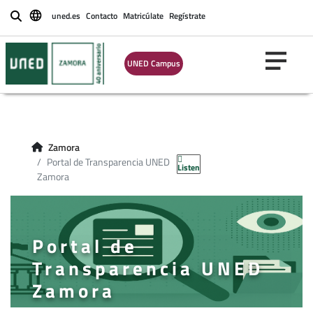
uned.es
Contacto
Matricúlate
Regístrate
Buscar
UNED Campus
Zamora
Portal de Transparencia UNED
Listen
Zamora
Portal de
Transparencia UNED
Zamora