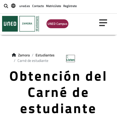
uned.es
Contacto
Matricúlate
Regístrate
Buscar
UNED Campus
Zamora
Estudiantes
Listen
Carné de estudiante
Obtención del
Carné de
estudiante