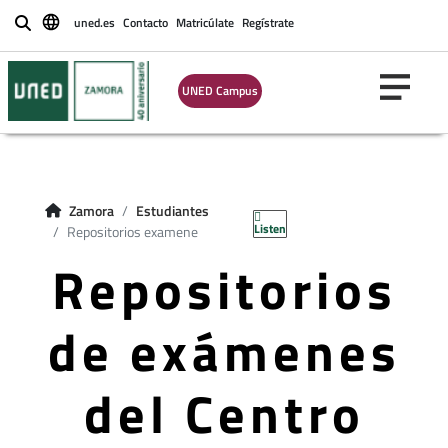
uned.es
Contacto
Matricúlate
Regístrate
Buscar
UNED Campus
Zamora
Estudiantes
Listen
Repositorios examene
Repositorios
de exámenes
del Centro