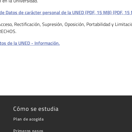
n en la Universidad.
de Datos de carácter personal de la UNED (PDF, 15 MB) (PDF, 15
cceso, Rectificación, Supresión, Oposición, Portabilidad y Limitaci
ERECHOS.
tos de la UNED - Información.
Cómo se estudia
Plan de acogida
Primeros pasos