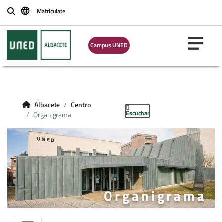
Matriculate
Buscar
Campus UNED
Albacete
Centro
Escuchar
Organigrama
Organigrama