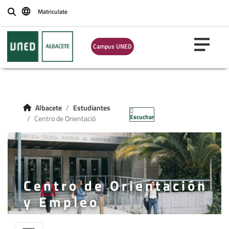
Matriculate
Buscar
Campus UNED
Albacete
Estudiantes
Escuchar
Centro de Orientació
Centro de Orientación
y Empleo