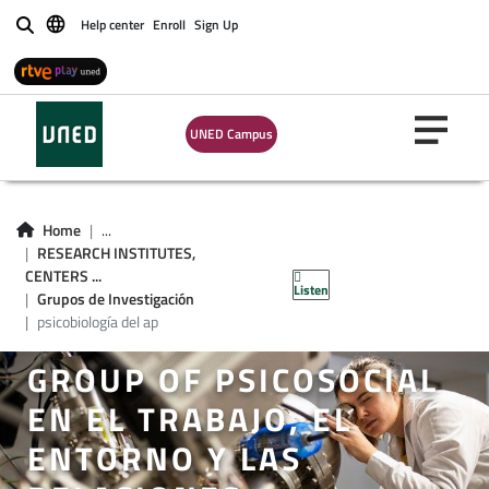
Help center
Enroll
Sign Up
Buscar
UNED Campus
Home
...
RESEARCH INSTITUTES,
CENTERS ...
Listen
Grupos de Investigación
psicobiología del ap
GROUP OF PSICOSOCIAL
EN EL TRABAJO, EL
ENTORNO Y LAS