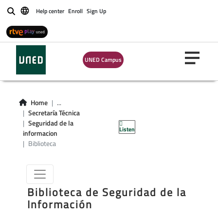
Help center
Enroll
Sign Up
Buscar
UNED Campus
Home
...
Seguridad de la
Secretaría Técnica
Seguridad de la
Listen
Información
informacion
Biblioteca
Biblioteca de Seguridad de la
Información