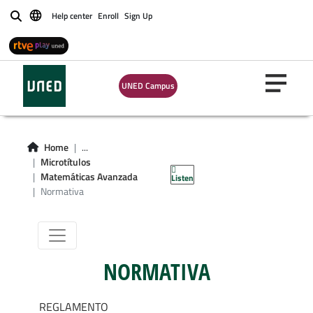
Help center
Enroll
Sign Up
Buscar
UNED Campus
Micromáster en
Matemáticas
Home
...
Microtítulos
Avanzadas
Matemáticas Avanzada
Listen
Normativa
NORMATIVA
REGLAMENTO