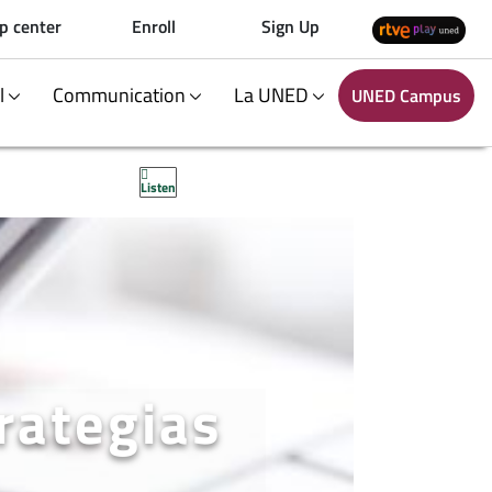
p center
Enroll
Sign Up
al
Communication
La UNED
UNED Campus
Listen
rategias