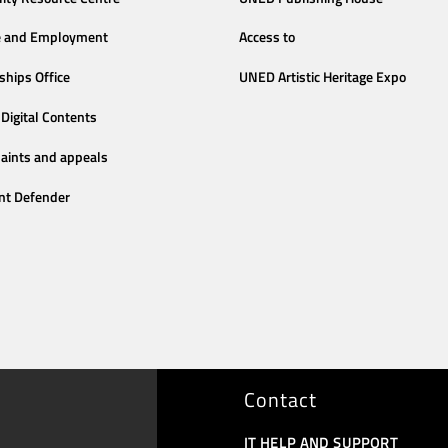
e and Employment
Access to
ships Office
UNED Artistic Heritage Expo
Digital Contents
aints and appeals
nt Defender
Contact
IT HELP AND SUPPORT