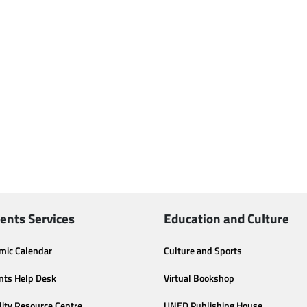
ents Services
Education and Culture
mic Calendar
Culture and Sports
nts Help Desk
Virtual Bookshop
lity Resource Centre
UNED Publishing House