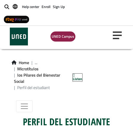
Help center
Enroll
Sign Up
Buscar
UNED Campus
Microgrado en los
Home
...
Pilares del
Microtítulos
los Pilares del Bienestar
Listen
Bienestar Social
Social
Perfil del estudiant
PERFIL DEL ESTUDIANTE