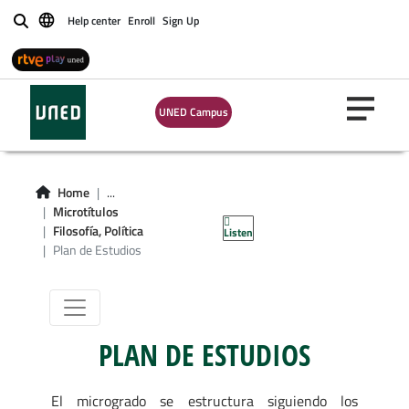
Help center
Enroll
Sign Up
Buscar
UNED Campus
Microgrado en
Filosofía, Política
Home
...
Microtítulos
y Economía
Filosofía, Política
Listen
Plan de Estudios
PLAN DE ESTUDIOS
El microgrado se estructura siguiendo los