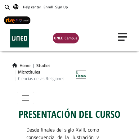
Help center
Enroll
Sign Up
Buscar
UNED Campus
Microgrado en
Ciencias de las
Home
Studies
Religiones
Microtítulos
Listen
Ciencias de las Religiones
PRESENTACIÓN DEL CURSO
Desde finales del siglo XVIII, como
consecuencia de la Ilustración y