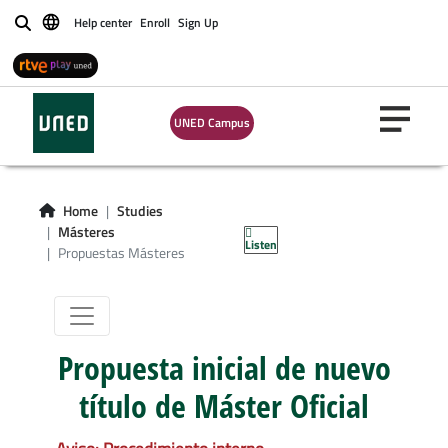
Help center
Enroll
Sign Up
Buscar
UNED Campus
Propuestas de
nuevos Másteres
Home
Studies
Oficiales
Másteres
Listen
Propuestas Másteres
Propuesta inicial de nuevo
título de Máster Oficial