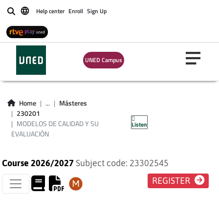
Help center
Enroll
Sign Up
Buscar
UNED Campus
MODELOS DE
CALIDAD Y SU
Home
...
Másteres
230201
EVALUACIÓN
MODELOS DE CALIDAD Y SU
Listen
EVALUACIÓN
Course 2026/2027
Subject code: 23302545
REGISTER