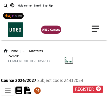
Help center
Enroll
Sign Up
Buscar
COMPONENTE
UNED Campus
DISCURSIVO Y
PRAGMÁTICO DEL
Home
...
Másteres
241201
ESPAÑOL
COMPONENTE DISCURSIVO Y
Listen
...
Course 2026/2027
Subject code: 24412054
REGISTER