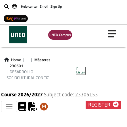
Help center
Enroll
Sign Up
Buscar
UNED Campus
DESARROLLO
SOCIOCULTURAL
Home
...
Másteres
230501
CON TIC
DESARROLLO
Listen
SOCIOCULTURAL CON TIC
Course 2026/2027
Subject code: 23305153
REGISTER