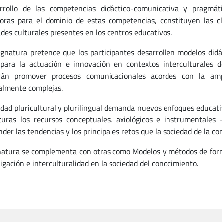
rrollo de las competencias didáctico-comunicativa y pragmát
oras para el dominio de estas competencias, constituyen las c
ades culturales presentes en los centros educativos.
ignatura pretende que los participantes desarrollen modelos did
para la actuación e innovación en contextos interculturales d
rán promover procesos comunicacionales acordes con la ampl
almente complejas.
edad pluricultural y plurilingual demanda nuevos enfoques educativo
turas los recursos conceptuales, axiológicos e instrumentale
der las tendencias y los principales retos que la sociedad de la co
natura se complementa con otras como Modelos y métodos de form
igación e interculturalidad en la sociedad del conocimiento.