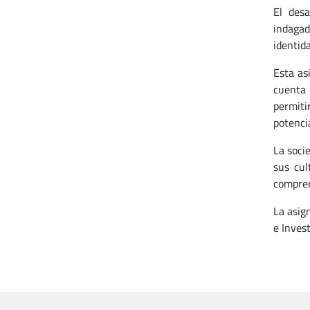
El desa
indagad
identid
Esta as
cuenta 
permiti
potenci
La soci
sus cul
compren
La asig
e Invest