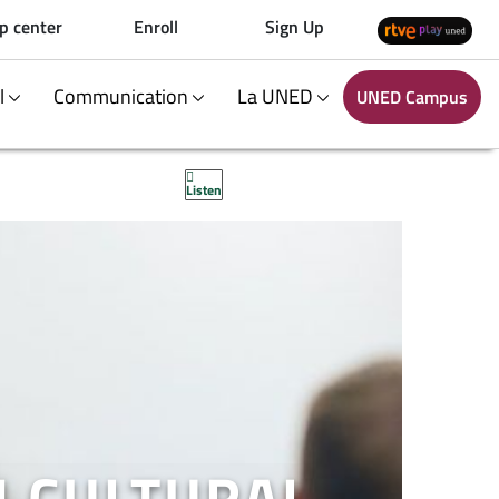
p center
Enroll
Sign Up
al
Communication
La UNED
UNED Campus
Listen
N CULTURAL