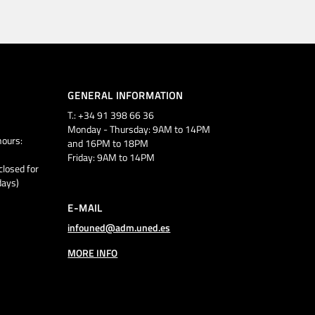
GENERAL INFORMATION
T.: +34 91 398 66 36
Monday - Thursday: 9AM to 14PM
ours:
and 16PM to 18PM
Friday: 9AM to 14PM
closed for
days)
E-MAIL
infouned@adm.uned.es
MORE INFO