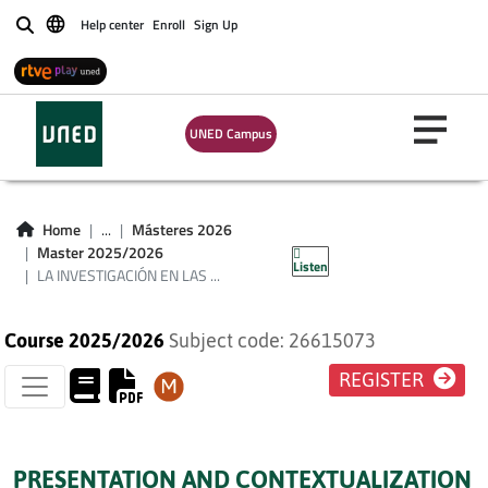
LA INVESTIGACIÓN
Help center
Enroll
Sign Up
Buscar
EN LAS CIENCIAS
SOCIALES:
UNED Campus
ASPECTOS
FILOSÓFICOS Y
Home
...
Másteres 2026
METODOLÓGICOS
Master 2025/2026
Listen
LA INVESTIGACIÓN EN LAS ...
Course 2025/2026
Subject code: 26615073
REGISTER
PRESENTATION AND CONTEXTUALIZATION