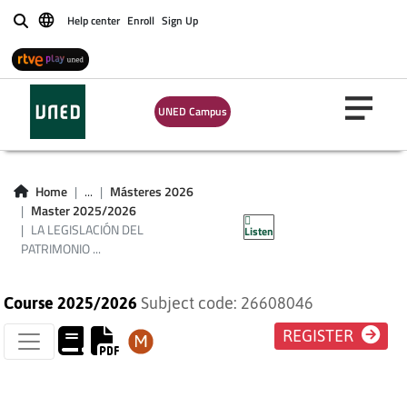
DEL PATRIMONIO
Help center
Enroll
Sign Up
Buscar
CULTURAL EN
EUROPA E
UNED Campus
IBEROAMÉRICA. UN
ESTUDIO
Home
...
Másteres 2026
Master 2025/2026
COMPARADO
LA LEGISLACIÓN DEL
Listen
PATRIMONIO ...
Course 2025/2026
Subject code: 26608046
REGISTER