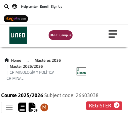
Help center
Enroll
Sign Up
Buscar
UNED Campus
CRIMINOLOGÍA Y
Home
...
Másteres 2026
Master 2025/2026
POLÍTICA CRIMINAL
CRIMINOLOGÍA Y POLÍTICA
Listen
CRIMINAL
Course 2025/2026
Subject code: 26603038
REGISTER