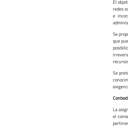
El obje
redes s
e inco
adminis
Se prop
que pue
posibil
irrever
recurso
Se pret
conocim
exigenci
Context
La asig
el cono
pertine