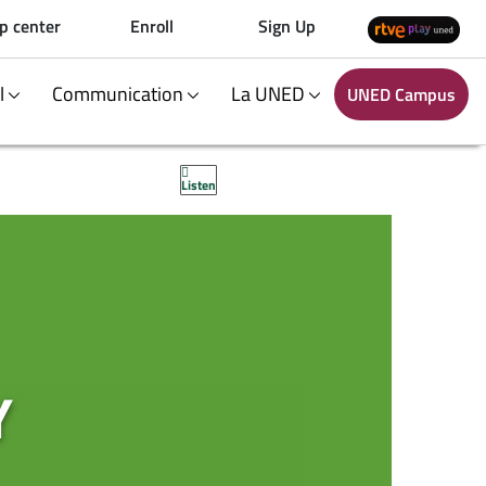
p center
Enroll
Sign Up
al
Communication
La UNED
UNED Campus
Listen
Y