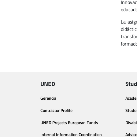
Innovac
educado
La asig
didácti
transfo
formado
UNED
Stud
Gerencia
Acade
Contractor Profile
Stude
UNED Projects European Funds
Disabi
Internal Information Coordination
Advic