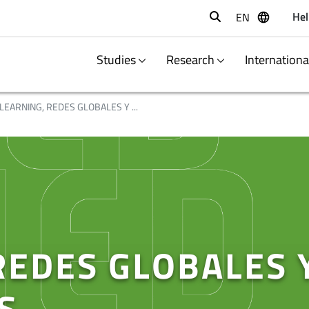
Hel
EN
Buscar
Studies
Research
Internation
LEARNING, REDES GLOBALES Y ...
REDES GLOBALES 
S