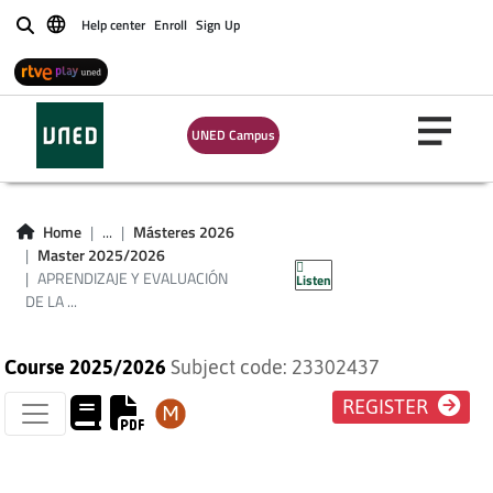
Help center
Enroll
Sign Up
Buscar
APRENDIZAJE Y
UNED Campus
EVALUACIÓN DE LA
INNOVACIÓN
Home
...
Másteres 2026
Master 2025/2026
DIDÁCTICA.
APRENDIZAJE Y EVALUACIÓN
Listen
DE LA ...
Course 2025/2026
Subject code: 23302437
REGISTER