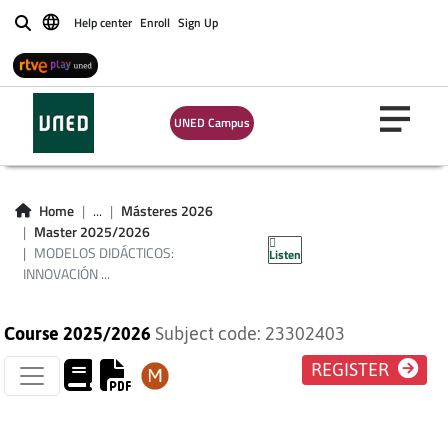
MODELOS
Help center
Enroll
Sign Up
Buscar
DIDÁCTICOS:
INNOVACIÓN E
UNED Campus
INVESTIGACIÓN EN
LA SOCIEDAD DEL
Home
...
Másteres 2026
Master 2025/2026
CONOCIMIENTO.
MODELOS DIDÁCTICOS:
Listen
INNOVACIÓN ...
Course 2025/2026
Subject code: 23302403
REGISTER