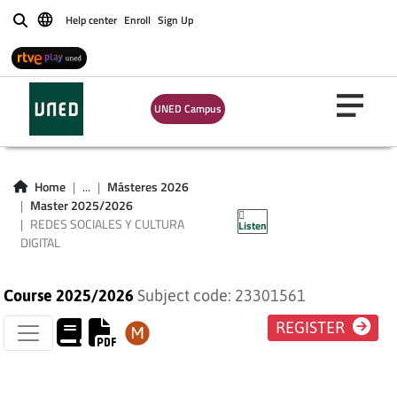
Help center
Enroll
Sign Up
Buscar
UNED Campus
REDES SOCIALES Y
Home
...
Másteres 2026
Master 2025/2026
CULTURA DIGITAL
REDES SOCIALES Y CULTURA
Listen
DIGITAL
Course 2025/2026
Subject code: 23301561
REGISTER