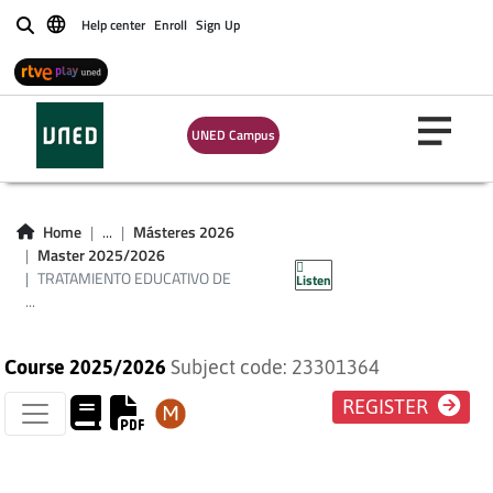
Help center
Enroll
Sign Up
Buscar
TRATAMIENTO
EDUCATIVO DE
UNED Campus
NECESIDADES
ESPECIALES DE
Home
...
Másteres 2026
Master 2025/2026
TIPO INTELECTUAL
TRATAMIENTO EDUCATIVO DE
Listen
...
Course 2025/2026
Subject code: 23301364
REGISTER