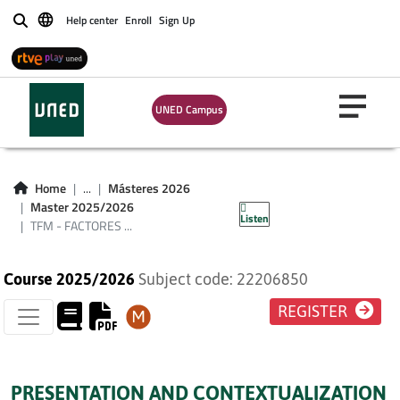
TFM - FACTORES
Help center
Enroll
Sign Up
Buscar
PSICOFISIOLÓGICOS
VINCULADOS A LOS
UNED Campus
PROCESOS
PSICOLÓGICOS
Home
...
Másteres 2026
BÁSICOS PLAN 2016
Master 2025/2026
Listen
TFM - FACTORES ...
Course 2025/2026
Subject code: 22206850
REGISTER
PRESENTATION AND CONTEXTUALIZATION