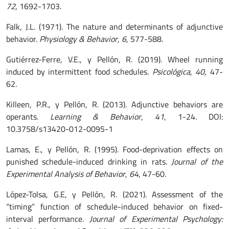
72
, 1692-1703.
Falk, J.L. (1971). The nature and determinants of adjunctive
behavior.
Physiology & Behavior
,
6
, 577-588.
Gutiérrez-Ferre, V.E., y Pellón, R. (2019). Wheel running
induced by intermittent food schedules.
Psicológica
,
40
, 47-
62.
Killeen, P.R., y Pellón, R. (2013). Adjunctive behaviors are
operants.
Learning & Behavior
,
41
, 1-24. DOI:
10.3758/s13420-012-0095-1
Lamas, E., y Pellón, R. (1995). Food-deprivation effects on
punished schedule-induced drinking in rats.
Journal of the
Experimental Analysis of Behavior
,
64
, 47-60.
López-Tolsa, G.E, y Pellón, R. (2021). Assessment of the
“timing” function of schedule-induced behavior on fixed-
interval performance.
Journal of Experimental Psychology: