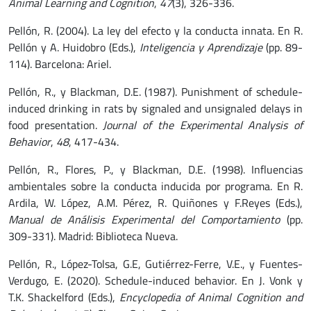
Animal Learning and Cognition
,
47
(3), 326-336.
Pellón, R. (2004). La ley del efecto y la conducta innata. En R.
Pellón y A. Huidobro (Eds.),
Inteligencia y Aprendizaje
(pp. 89-
114). Barcelona: Ariel.
Pellón, R., y Blackman, D.E. (1987). Punishment of schedule-
induced drinking in rats by signaled and unsignaled delays in
food presentation.
Journal of the Experimental Analysis of
Behavior
,
48
, 417-434.
Pellón, R., Flores, P., y Blackman, D.E. (1998). Influencias
ambientales sobre la conducta inducida por programa. En R.
Ardila, W. López, A.M. Pérez, R. Quiñones y F.Reyes (Eds.),
Manual de Análisis Experimental del Comportamiento
(pp.
309-331). Madrid: Biblioteca Nueva.
Pellón, R., López-Tolsa, G.E, Gutiérrez-Ferre, V.E., y Fuentes-
Verdugo, E. (2020). Schedule-induced behavior. En J. Vonk y
T.K. Shackelford (Eds.),
Encyclopedia of Animal Cognition and