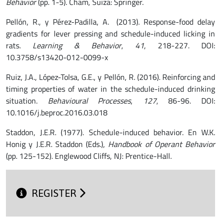
Behavior
(pp. 1-5). Cham, Suiza: Springer.
Pellón, R., y Pérez-Padilla, A. (2013). Response-food delay
gradients for lever pressing and schedule-induced licking in
rats.
Learning & Behavior
,
41
, 218-227. DOI:
10.3758/s13420-012-0099-x
Ruiz, J.A., López-Tolsa, G.E., y Pellón, R. (2016). Reinforcing and
timing properties of water in the schedule-induced drinking
situation.
Behavioural Processes
,
127
, 86-96. DOI:
10.1016/j.beproc.2016.03.018
Staddon, J.E.R. (1977). Schedule-induced behavior. En W.K.
Honig y J.E.R. Staddon (Eds.),
Handbook of Operant Behavior
(pp. 125-152). Englewood Cliffs, NJ: Prentice-Hall.
REGISTER