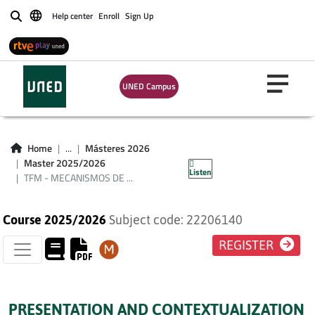
TFM - MECANISMOS
Help center
Enroll
Sign Up
Buscar
DE
REFORZAMIENTO
UNED Campus
DE LA CONDUCTA
ADJUNTIVA PLAN
Home
...
Másteres 2026
2016
Master 2025/2026
Listen
TFM - MECANISMOS DE ...
Course 2025/2026
Subject code: 22206140
REGISTER
PRESENTATION AND CONTEXTUALIZATION