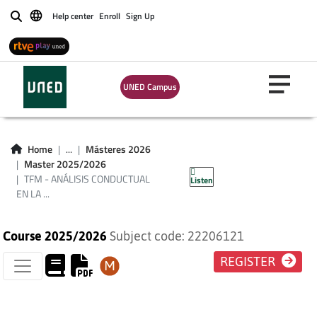
TFM - ANÁLISIS
Help center
Enroll
Sign Up
Buscar
CONDUCTUAL EN LA
FORMACIÓN DE
UNED Campus
CLASES DE
ESTÍMULOS PLAN
Home
...
Másteres 2026
Master 2025/2026
2016
TFM - ANÁLISIS CONDUCTUAL
Listen
EN LA ...
Course 2025/2026
Subject code: 22206121
REGISTER