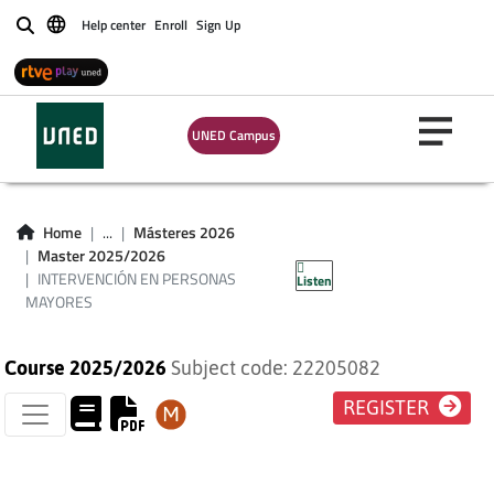
Help center
Enroll
Sign Up
Buscar
UNED Campus
INTERVENCIÓN EN
PERSONAS
Home
...
Másteres 2026
Master 2025/2026
MAYORES
INTERVENCIÓN EN PERSONAS
Listen
MAYORES
Course 2025/2026
Subject code: 22205082
REGISTER