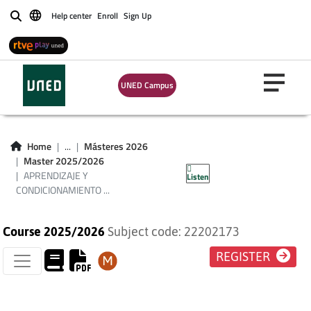
Help center
Enroll
Sign Up
Buscar
APRENDIZAJE Y
CONDICIONAMIENTO
UNED Campus
EN HUMANOS:
INVESTIGACIÓN Y
Home
...
Másteres 2026
Master 2025/2026
APLICACIONES
APRENDIZAJE Y
Listen
CONDICIONAMIENTO ...
Course 2025/2026
Subject code: 22202173
REGISTER