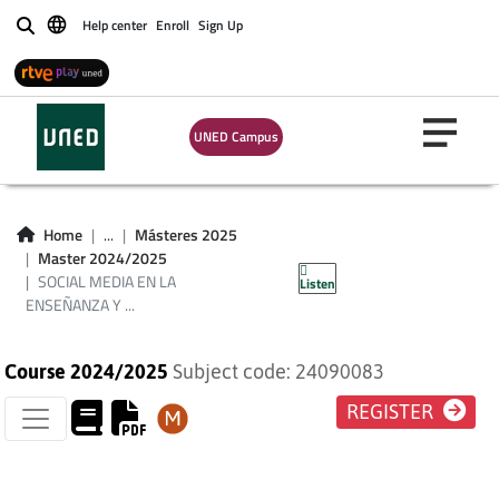
Help center
Enroll
Sign Up
Buscar
SOCIAL MEDIA EN
UNED Campus
LA ENSEÑANZA Y EL
TRATAMIENTO DE
Home
...
Másteres 2025
Master 2024/2025
LENGUAS
SOCIAL MEDIA EN LA
Listen
ENSEÑANZA Y ...
Course 2024/2025
Subject code: 24090083
REGISTER