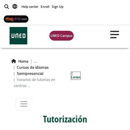
Help center
Enroll
Sign Up
Buscar
horarios de
UNED Campus
tutorias en
centros idiomas
Home
...
modalidad
Cursos de idiomas
Semipresencial
Listen
semipresencial
horarios de tutorias en
centros ...
Tutorización