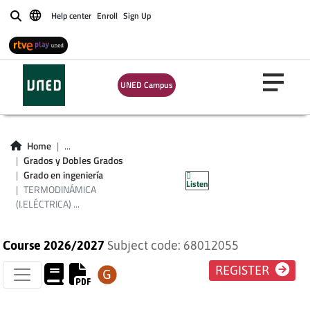
Help center
Enroll
Sign Up
Buscar
UNED Campus
TERMODINÁMICA
Home
...
(I.ELÉCTRICA) (PLAN
Grados y Dobles Grados
Grado en ingeniería
Listen
2009)
TERMODINÁMICA
(I.ELÉCTRICA) ...
Course 2026/2027
Subject code: 68012055
REGISTER