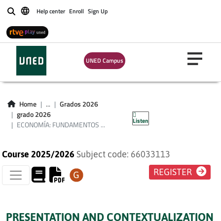
Help center
Enroll
Sign Up
Buscar
UNED Campus
ECONOMÍA:
FUNDAMENTOS
Home
...
Grados 2026
MACROECONÓMICOS
grado 2026
Listen
ECONOMÍA: FUNDAMENTOS ...
Course 2025/2026
Subject code: 66033113
REGISTER
PRESENTATION AND CONTEXTUALIZATION