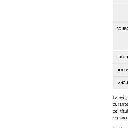
COURSE
CREDI
HOUR
LANGU
La asig
durante
del tít
consecuc