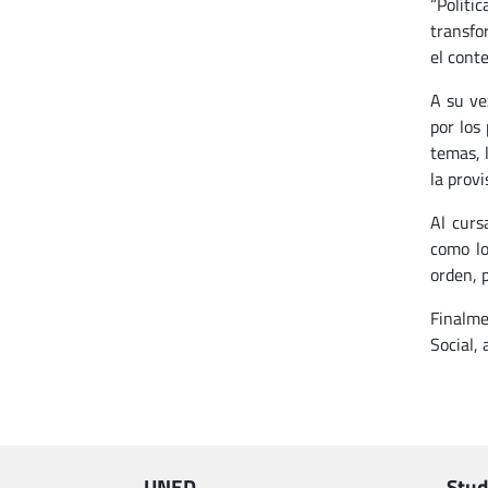
“Políti
transfo
el conte
A su ve
por los
temas, l
la provi
Al curs
como lo
orden, p
Finalme
Social,
UNED
Stud