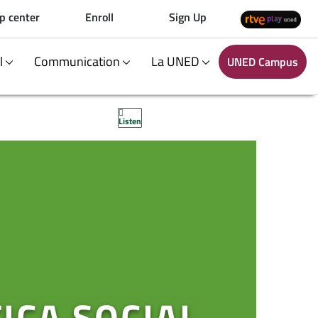
p center
Enroll
Sign Up
al
Communication
La UNED
UNED Campus
Listen
ICA SOCIAL