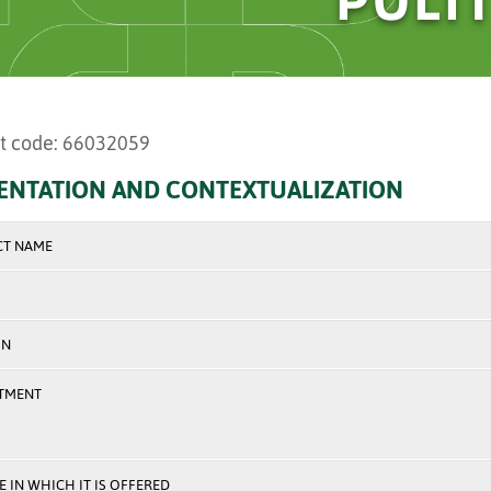
t code: 66032059
ENTATION AND CONTEXTUALIZATION
CT NAME
ON
TMENT
 IN WHICH IT IS OFFERED