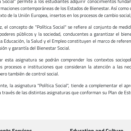
ca Social” permite a los estudiantes adquirir conocimientos funda
rmaciones contemporáneas de los Estados de Bienestar. Así como co
xto de la Unión Europea, insertos en los procesos de cambio social,
z, el concepto de "Política Social" se refiere al conjunto de medi
 poderes públicos y la sociedad, conducentes a garantizar el bien
a Educación, la Salud y el Empleo constituyen el marco de referenci
sión y garantía del Bienestar Social.
ar esta asignatura se podrán comprender los contextos sociopolít
s procesos e instituciones que consideran la atención a las ne
ero también de control social.
nte, la asignatura "Política Social", tiende a complementar el ap
 a través de las distintas asignaturas que conforman su Plan de Est
ents Services
Education and Culture