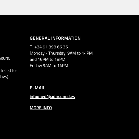
GENERAL INFORMATION
T.: +34 91 398 66 36
Monday - Thursday: 9AM to 14PM
ours:
and 16PM to 18PM
Friday: 9AM to 14PM
closed for
days)
E-MAIL
infouned@adm.uned.es
MORE INFO