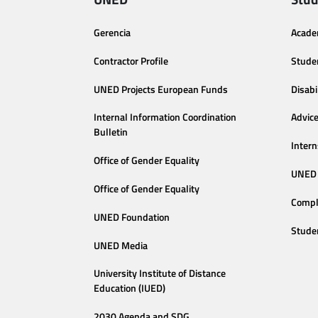
Gerencia
Acade
Contractor Profile
Stude
UNED Projects European Funds
Disabi
Internal Information Coordination
Advic
Bulletin
Intern
Office of Gender Equality
UNED 
Office of Gender Equality
Compl
UNED Foundation
Stude
UNED Media
University Institute of Distance
Education (IUED)
2030 Agenda and SDG