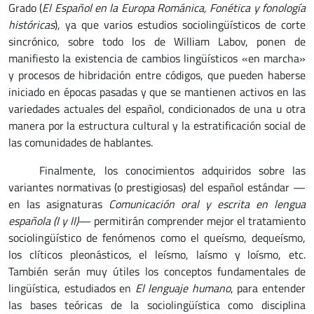
Grado (
El Español en la Europa Románica,
Fonética y fonología
históricas
), ya que varios estudios sociolingüísticos de corte
sincrónico, sobre todo los de William Labov, ponen de
manifiesto la existencia de cambios lingüísticos «en marcha»
y procesos de hibridación entre códigos, que pueden haberse
iniciado en épocas pasadas y que se mantienen activos en las
variedades actuales del español, condicionados de una u otra
manera por la estructura cultural y la estratificación social de
las comunidades de hablantes.
Finalmente, los conocimientos adquiridos sobre las
variantes normativas (o prestigiosas) del español estándar —
en las asignaturas
Comunicación oral y escrita en lengua
española (I y II)
— permitirán comprender mejor el tratamiento
sociolingüístico de fenómenos como el queísmo, dequeísmo,
los clíticos pleonásticos, el leísmo, laísmo y loísmo, etc.
También serán muy útiles los conceptos fundamentales de
lingüística, estudiados en
El lenguaje humano
, para entender
las bases teóricas de la sociolingüística como disciplina