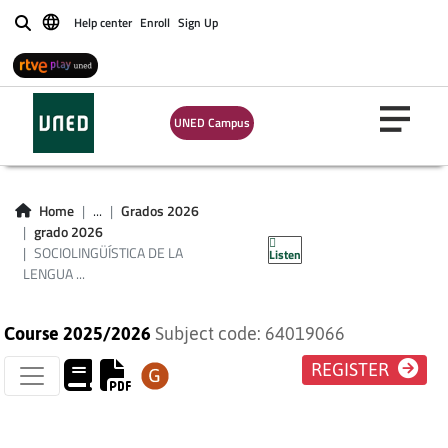
Help center
Enroll
Sign Up
Buscar
UNED Campus
SOCIOLINGÜÍSTICA
DE LA LENGUA
Home
...
Grados 2026
grado 2026
ESPAÑOLA
SOCIOLINGÜÍSTICA DE LA
Listen
LENGUA ...
Course 2025/2026
Subject code: 64019066
REGISTER