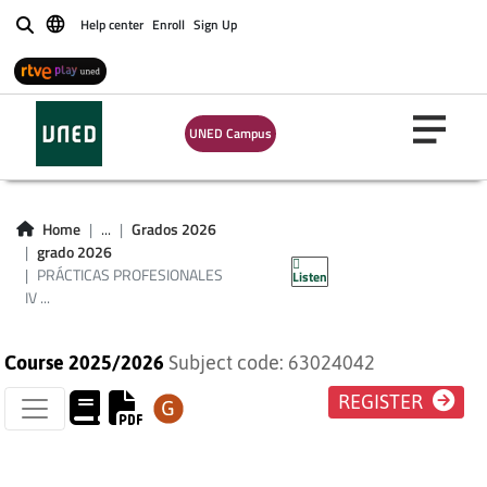
Help center
Enroll
Sign Up
Buscar
UNED Campus
PRÁCTICAS
PROFESIONALES IV
Home
...
Grados 2026
grado 2026
(PEDAGOGÍA)
PRÁCTICAS PROFESIONALES
Listen
IV ...
Course 2025/2026
Subject code: 63024042
REGISTER