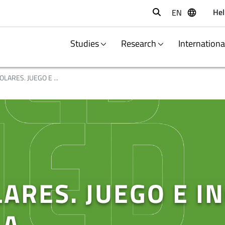
Hel
EN
Buscar
Studies
Research
Internation
OLARES. JUEGO E ...
LARES. JUEGO E I
LA