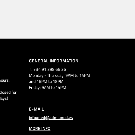
GENERAL INFORMATION
T.: +34 91 398 66 36
Monday - Thursday: 9AM to 14PM
ours:
and 16PM to 18PM
Friday: 9AM to 14PM
closed for
days)
E-MAIL
infouned@adm.uned.es
MORE INFO