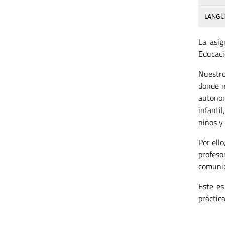
LANGU
La asi
Educació
Nuestro 
donde n
autonom
infanti
niños y
Por ello
profeso
comunid
Este es
práctic