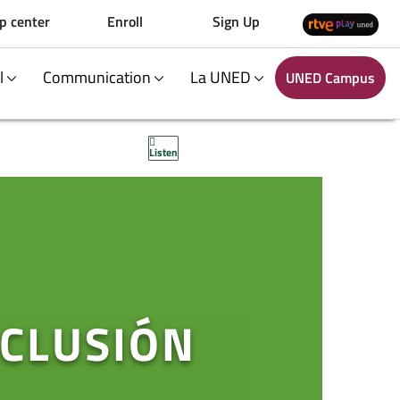
p center
Enroll
Sign Up
al
Communication
La UNED
UNED Campus
Listen
NCLUSIÓN