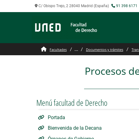
C/ Obispo Trejo, 2 28040 Madrid (España)
91 398 6171
Procesos de Audiencia P
...
Facultades
Documentos y trámites
Tran
Procesos de
Menú facultad de Derecho
Portada
Bienvenida de la Decana
Órganos de Gobierno