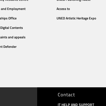
e and Employment
Access to
ships Office
UNED Artistic Heritage Expo
Digital Contents
aints and appeals
nt Defender
Contact
IT HELP AND SUPPORT