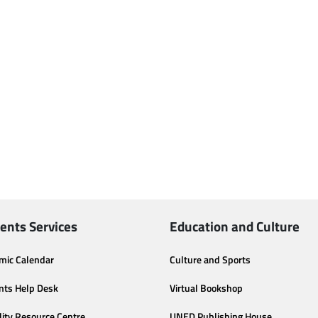
ents Services
Education and Culture
mic Calendar
Culture and Sports
nts Help Desk
Virtual Bookshop
lity Resource Centre
UNED Publishing House