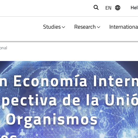
Hel
EN
Buscar
Studies
Research
Internation
onal
n Economía Inter
pectiva de la Uni
s Organismos
les