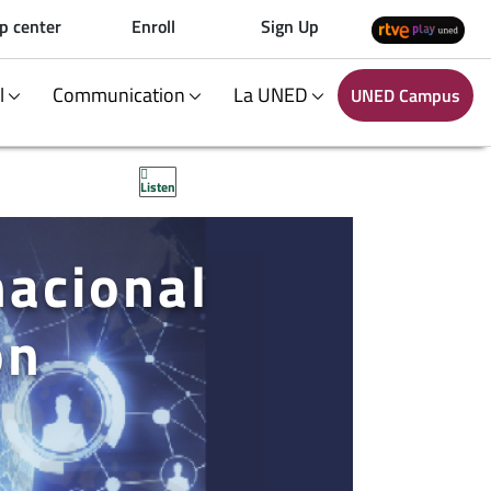
p center
Enroll
Sign Up
al
Communication
La UNED
UNED Campus
Listen
nacional
ón