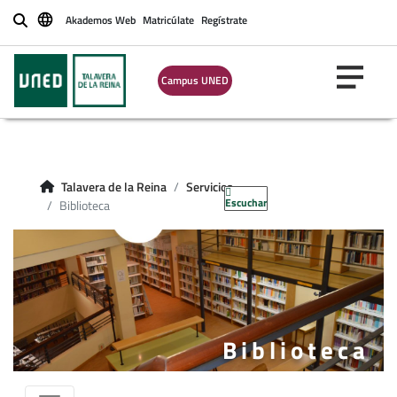
Akademos Web
Matricúlate
Regístrate
Buscar
Campus UNED
Talavera de la Reina
Servicios
Escuchar
Biblioteca
Biblioteca