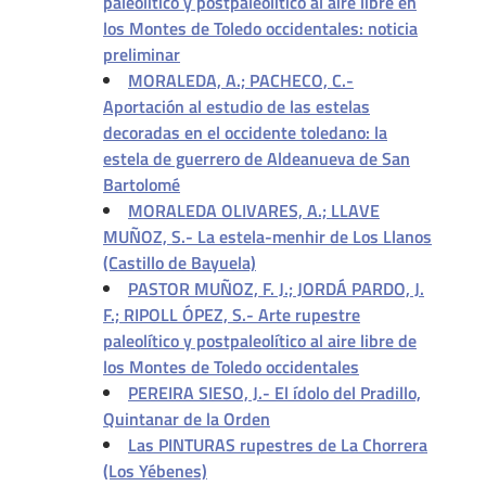
paleolítico y postpaleolítico al aire libre en
los Montes de Toledo occidentales: noticia
preliminar
MORALEDA, A.; PACHECO, C.-
Aportación al estudio de las estelas
decoradas en el occidente toledano: la
estela de guerrero de Aldeanueva de San
Bartolomé
MORALEDA OLIVARES, A.; LLAVE
MUÑOZ, S.- La estela-menhir de Los Llanos
(Castillo de Bayuela)
PASTOR MUÑOZ, F. J.; JORDÁ PARDO, J.
F.; RIPOLL ÓPEZ, S.- Arte rupestre
paleolítico y postpaleolítico al aire libre de
los Montes de Toledo occidentales
PEREIRA SIESO, J.- El ídolo del Pradillo,
Quintanar de la Orden
Las PINTURAS rupestres de La Chorrera
(Los Yébenes)