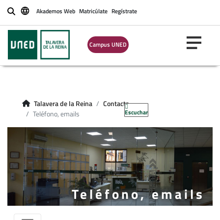
Akademos Web
Matricúlate
Regístrate
Buscar
Campus UNED
Talavera de la Reina
Contacta
Escuchar
Teléfono, emails
Teléfono, emails