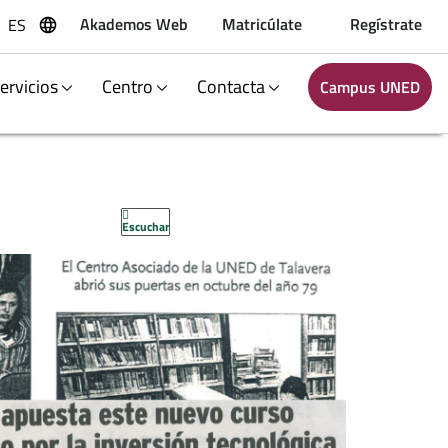
Akademos Web
Matricúlate
Regístrate
ES
uscar
ervicios
Centro
Contacta
Campus UNED
Escuchar