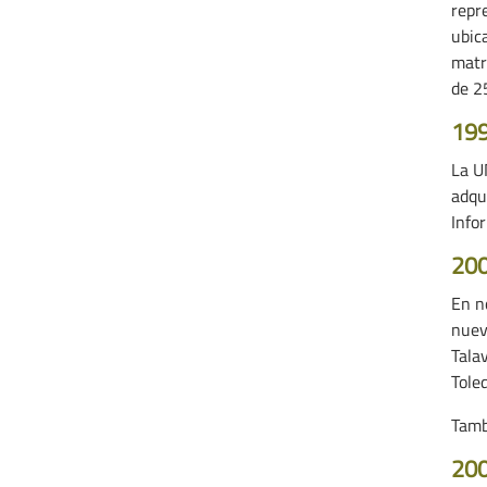
repr
ubic
matr
de 2
19
La U
adqui
Info
20
En n
nuev
Tala
Tole
Tambi
20