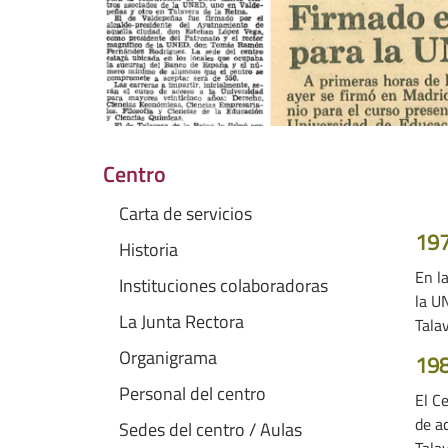
Centro
Carta de servicios
19
Historia
En l
Instituciones colaboradoras
la U
La Junta Rectora
Tala
Organigrama
19
Personal del centro
El C
de a
Sedes del centro / Aulas
Talav