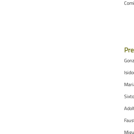
Comi
Pre
Gonz
Isid
Mari
Sixt
Adol
Faus
Migu