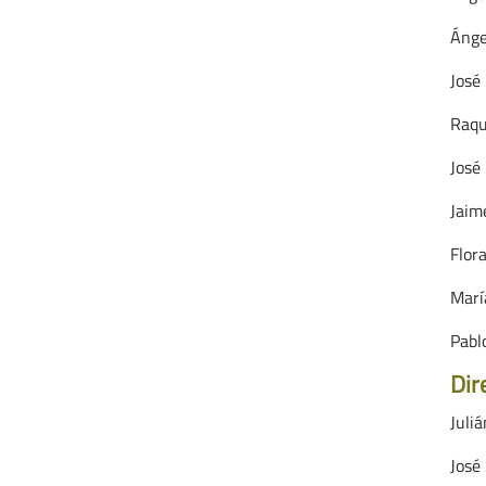
Ánge
José
Raqu
José
Jaim
Flor
Marí
Pabl
Dir
Juli
José