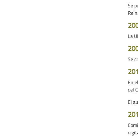
Se p
Rein
20
La U
20
Se cr
20
En e
del 
El a
20
Comie
digi