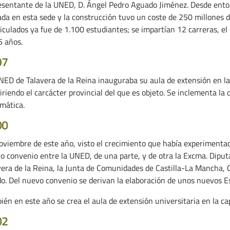
esentante de la UNED, D. Ángel Pedro Aguado Jiménez. Desde enton
ada en esta sede y la construcción tuvo un coste de 250 millones 
iculados ya fue de 1.100 estudiantes; se impartían 12 carreras, e
5 años.
97
NED de Talavera de la Reina inauguraba su aula de extensión en la
riendo el carcácter provincial del que es objeto. Se inclementa la 
rmática.
00
oviembre de este año, visto el crecimiento que había experimentado
o convenio entre la UNED, de una parte, y de otra la Excma. Diput
vera de la Reina, la Junta de Comunidades de Castilla-La Mancha, 
do. Del nuevo convenio se derivan la elaboración de unos nuevos E
én en este año se crea el aula de extensión universitaria en la capi
02