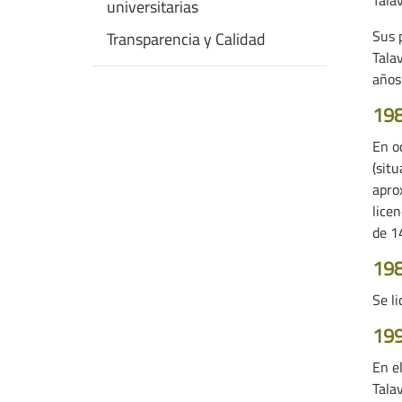
universitarias
Sus 
Transparencia y Calidad
Tala
años
19
En o
(situ
apro
lice
de 1
19
Se l
19
En e
Talav