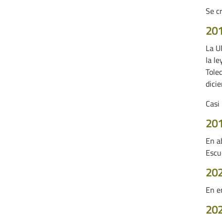
Se c
20
La U
la l
Tole
dici
Casi
20
En ab
Escu
20
En e
20