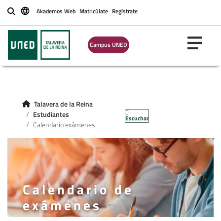
Akademos Web
Matricúlate
Regístrate
Buscar
Campus UNED
Talavera de la Reina
Estudiantes
Escuchar
Calendario exámenes
Calendario de
exámenes